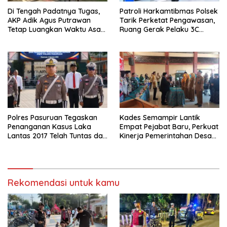
Di Tengah Padatnya Tugas,
Patroli Harkamtibmas Polsek
AKP Adik Agus Putrawan
Tarik Perketat Pengawasan,
Tetap Luangkan Waktu Asah
Ruang Gerak Pelaku 3C
Kemampuan Menembak
Dipersempit
Polres Pasuruan Tegaskan
Kades Semampir Lantik
Penanganan Kasus Laka
Empat Pejabat Baru, Perkuat
Lantas 2017 Telah Tuntas dan
Kinerja Pemerintahan Desa
Berkekuatan Hukum Tetap
Melalui Penyegaran
Organisasi
Rekomendasi untuk kamu