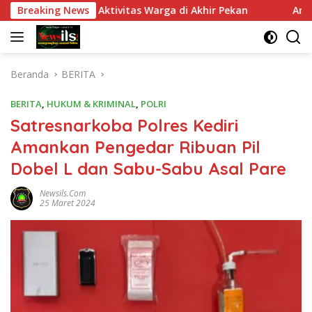
Langsung
n Nyaman Aktivitas Warga di Akhir Pekan
Breaking News
Antisipasi Ba
ke
konten
Beranda
BERITA
BERITA
,
HUKUM & KRIMINAL
,
POLRI
Satresnarkoba Polres Kediri
Amankan Pengedar Ribuan Pil
Dobel L dan Sabu-Sabu Asal Pare
Newsils.com
25 Maret 2024