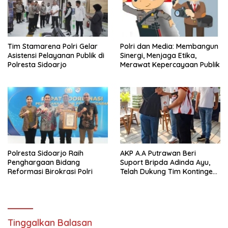
Tim Stamarena Polri Gelar
Polri dan Media: Membangun
Asistensi Pelayanan Publik di
Sinergi, Menjaga Etika,
Polresta Sidoarjo
Merawat Kepercayaan Publik
Polresta Sidoarjo Raih
AKP A.A Putrawan Beri
Penghargaan Bidang
Suport Bripda Adinda Ayu,
Reformasi Birokrasi Polri
Telah Dukung Tim Kontingen
Karate Kid Bertanding ke
Piala Cup Polda Jatim
Tinggalkan Balasan