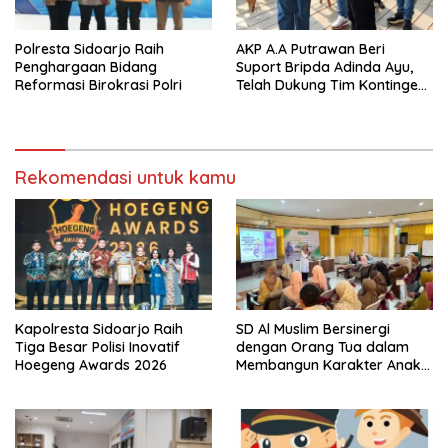
Polresta Sidoarjo Raih
AKP A.A Putrawan Beri
Penghargaan Bidang
Suport Bripda Adinda Ayu,
Reformasi Birokrasi Polri
Telah Dukung Tim Kontingen
Karate Kid Bertanding ke
Piala Cup Polda Jatim
Rekomendasi untuk kamu
Kapolresta Sidoarjo Raih
SD Al Muslim Bersinergi
Tiga Besar Polisi Inovatif
dengan Orang Tua dalam
Hoegeng Awards 2026
Membangun Karakter Anak
yang Siap Hadapi Tantangan
Abad 21