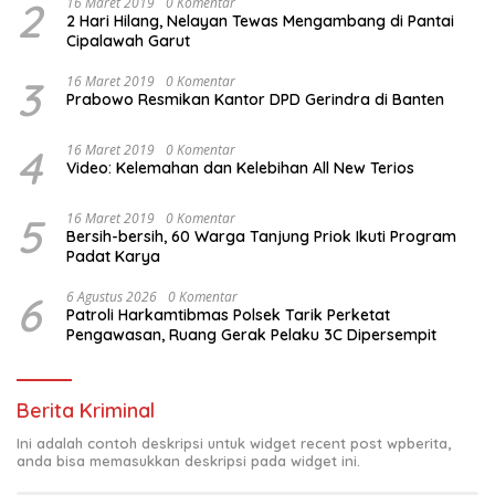
2
16 Maret 2019
0 Komentar
2 Hari Hilang, Nelayan Tewas Mengambang di Pantai
Cipalawah Garut
3
16 Maret 2019
0 Komentar
Prabowo Resmikan Kantor DPD Gerindra di Banten
4
16 Maret 2019
0 Komentar
Video: Kelemahan dan Kelebihan All New Terios
5
16 Maret 2019
0 Komentar
Bersih-bersih, 60 Warga Tanjung Priok Ikuti Program
Padat Karya
6
6 Agustus 2026
0 Komentar
Patroli Harkamtibmas Polsek Tarik Perketat
Pengawasan, Ruang Gerak Pelaku 3C Dipersempit
Berita Kriminal
Ini adalah contoh deskripsi untuk widget recent post wpberita,
anda bisa memasukkan deskripsi pada widget ini.