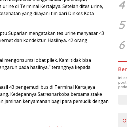
4
urine di Terminal Kertajaya. Setelah dites urine,
esehatan yang dilayani tim dari Dinkes Kota
5
Iptu Suparlan mengatakan tes urine menyasar 43
 kernet dan kondektur. Hasilnya, 42 orang
6
sai mengonsumsi obat pilek. Kami tidak bisa
engaruh pada hasilnya,” terangnya kepada
Ber
Ini 
post
n hasil 43 pengemudi bus di Terminal Kertajaya
pada
arang. Kedepannya Satresnarkoba bersama stake
an jaminan kenyamanan bagi para pemudik dengan
O