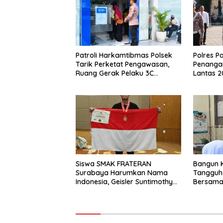
Patroli Harkamtibmas Polsek
Polres P
Tarik Perketat Pengawasan,
Penanga
Ruang Gerak Pelaku 3C
Lantas 2
Dipersempit
Berkeku
Siswa SMAK FRATERAN
Bangun 
Surabaya Harumkan Nama
Tangguh,
Indonesia, Geisler Suntimothy
Bersama
Torehkan Prestasi di Ajang
Ajarkan 
Matematika Internasional
“Tidak”