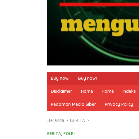
Buy now!
Buy now!
Disclaimer
Home
Home
Indeks
Pedoman Media Siber
Privacy Policy
Beranda
BERITA
BERITA
,
POLRI