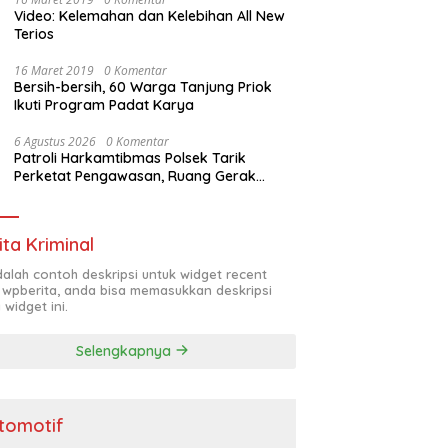
Video: Kelemahan dan Kelebihan All New
Terios
16 Maret 2019
0 Komentar
Bersih-bersih, 60 Warga Tanjung Priok
Ikuti Program Padat Karya
6 Agustus 2026
0 Komentar
Patroli Harkamtibmas Polsek Tarik
Perketat Pengawasan, Ruang Gerak
Pelaku 3C Dipersempit
ita Kriminal
adalah contoh deskripsi untuk widget recent
 wpberita, anda bisa memasukkan deskripsi
 widget ini.
Selengkapnya
tomotif