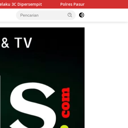
Polres Pasuruan Tegaskan Penanganan Kasus Laka Lantas 20