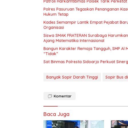
Patroli Harkamtibmas Polsek Tarik Perketa
Polres Pasuruan Tegaskan Penanganan Kasu
Hukum Tetap
Kades Semampir Lantik Empat Pejabat Baru,
Organisasi
Siswa SMAK FRATERAN Surabaya Harumkan Na
Ajang Matematika Internasional
Bangun Karakter Remaja Tangguh, SMP Al M
“Tidak”
Sat Binmas Polresta Sidoarjo Perkuat Sine
Banyak Sopir Darah Tinggi
Sopir Bus d
Komentar
Baca Juga