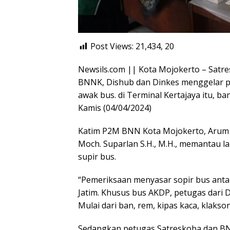
Post Views: 21,434,
20
Newsils.com || Kota Mojokerto – Satr
BNNK, Dishub dan Dinkes menggelar p
awak bus. di Terminal Kertajaya itu, b
Kamis (04/04/2024)
Katim P2M BNN Kota Mojokerto, Arum P
Moch. Suparlan S.H., M.H., memantau l
supir bus.
“Pemeriksaan menyasar sopir bus anta
Jatim. Khusus bus AKDP, petugas dari 
Mulai dari ban, rem, kipas kaca, klaks
Sedangkan petugas Satreskoba dan B