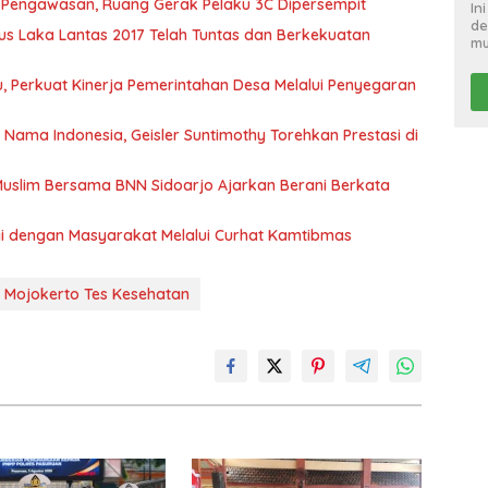
t Pengawasan, Ruang Gerak Pelaku 3C Dipersempit
In
de
s Laka Lantas 2017 Telah Tuntas dan Berkekuatan
mu
 Perkuat Kinerja Pemerintahan Desa Melalui Penyegaran
ma Indonesia, Geisler Suntimothy Torehkan Prestasi di
uslim Bersama BNN Sidoarjo Ajarkan Berani Berkata
rgi dengan Masyarakat Melalui Curhat Kamtibmas
i Mojokerto Tes Kesehatan