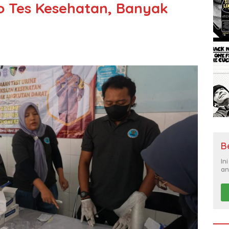
to Tes Kesehatan, Banyak
B
In
an