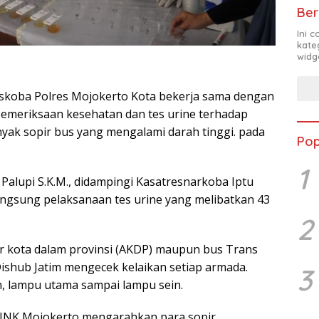
Ber
Ini 
kate
widg
eskoba Polres Mojokerto Kota bekerja sama dengan
emeriksaan kesehatan dan tes urine terhadap
anyak sopir bus yang mengalami darah tinggi. pada
Pop
1
alupi S.K.M., didampingi Kasatresnarkoba Iptu
angsung pelaksanaan tes urine yang melibatkan 43
2
r kota dalam provinsi (AKDP) maupun bus Trans
Dishub Jatim mengecek kelaikan setiap armada.
3
on, lampu utama sampai lampu sein.
NNK Mojokerto mengarahkan para sopir,