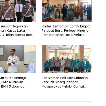
asuruan Tegaskan
Kades Semampir Lantik Empat
nan Kasus Laka
Pejabat Baru, Perkuat Kinerja
017 Telah Tuntas dan
Pemerintahan Desa Melalui
atan Hukum Tetap
Penyegaran Organisasi
Karakter Remaja
Sat Binmas Polresta Sidoarjo
 SMP Al Muslim
Perkuat Sinergi dengan
 BNN Sidoarjo
Masyarakat Melalui Curhat
Berani Berkata
Kamtibmas