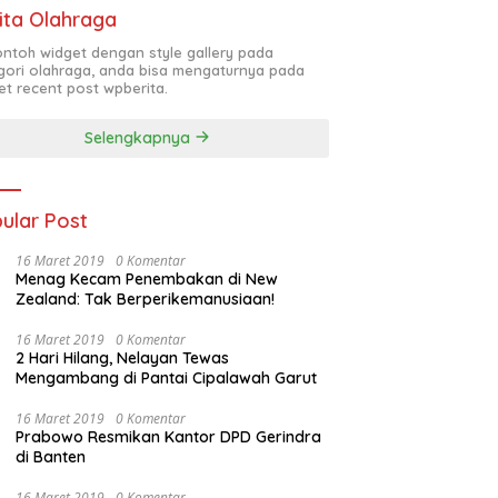
ita Olahraga
contoh widget dengan style gallery pada
gori olahraga, anda bisa mengaturnya pada
et recent post wpberita.
Selengkapnya
ular Post
16 Maret 2019
0 Komentar
Menag Kecam Penembakan di New
Zealand: Tak Berperikemanusiaan!
16 Maret 2019
0 Komentar
2 Hari Hilang, Nelayan Tewas
Mengambang di Pantai Cipalawah Garut
16 Maret 2019
0 Komentar
Prabowo Resmikan Kantor DPD Gerindra
di Banten
16 Maret 2019
0 Komentar