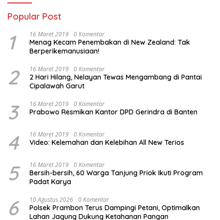
Popular Post
1
16 Maret 2019
0 Komentar
Menag Kecam Penembakan di New Zealand: Tak
Berperikemanusiaan!
2
16 Maret 2019
0 Komentar
2 Hari Hilang, Nelayan Tewas Mengambang di Pantai
Cipalawah Garut
3
16 Maret 2019
0 Komentar
Prabowo Resmikan Kantor DPD Gerindra di Banten
4
16 Maret 2019
0 Komentar
Video: Kelemahan dan Kelebihan All New Terios
5
16 Maret 2019
0 Komentar
Bersih-bersih, 60 Warga Tanjung Priok Ikuti Program
Padat Karya
6
10 Agustus 2026
0 Komentar
Polsek Prambon Terus Dampingi Petani, Optimalkan
Lahan Jagung Dukung Ketahanan Pangan