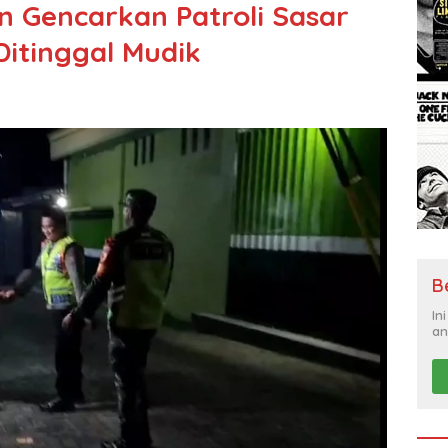
n Gencarkan Patroli Sasar
itinggal Mudik
B
In
an