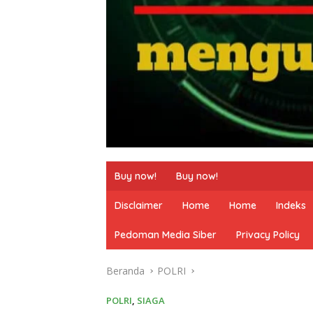
Buy now!
Buy now!
Disclaimer
Home
Home
Indeks
Pedoman Media Siber
Privacy Policy
Beranda
POLRI
POLRI
,
SIAGA