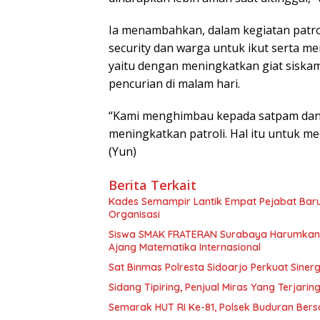
Ia menambahkan, dalam kegiatan patr
security dan warga untuk ikut serta m
yaitu dengan meningkatkan giat siskam
pencurian di malam hari.
“Kami menghimbau kepada satpam dan
meningkatkan patroli. Hal itu untuk m
(Yun)
Berita Terkait
Kades Semampir Lantik Empat Pejabat Baru,
Organisasi
Siswa SMAK FRATERAN Surabaya Harumkan Na
Ajang Matematika Internasional
Sat Binmas Polresta Sidoarjo Perkuat Sine
Sidang Tipiring, Penjual Miras Yang Terjarin
Semarak HUT RI Ke-81, Polsek Buduran Be