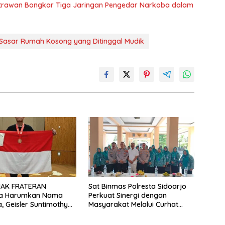
trawan Bongkar Tiga Jaringan Pengedar Narkoba dalam
i Sasar Rumah Kosong yang Ditinggal Mudik
MAK FRATERAN
Sat Binmas Polresta Sidoarjo
a Harumkan Nama
Perkuat Sinergi dengan
a, Geisler Suntimothy
Masyarakat Melalui Curhat
 Prestasi di Ajang
Kamtibmas
ka Internasional