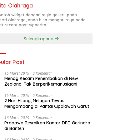
ita Olahraga
contoh widget dengan style gallery pada
gori olahraga, anda bisa mengaturnya pada
et recent post wpberita.
Selengkapnya
ular Post
16 Maret 2019
0 Komentar
Menag Kecam Penembakan di New
Zealand: Tak Berperikemanusiaan!
16 Maret 2019
0 Komentar
2 Hari Hilang, Nelayan Tewas
Mengambang di Pantai Cipalawah Garut
16 Maret 2019
0 Komentar
Prabowo Resmikan Kantor DPD Gerindra
di Banten
16 Maret 2019
0 Komentar