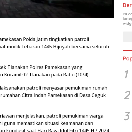
Ber
Ini 
kate
widg
mekasan Polda Jatim tingkatkan patroli
at mudik Lebaran 1445 Hijriyah bersama seluruh
Pop
lsek Tlanakan Polres Pamekasan yang
1
 Koramil 02 Tlanakan pada Rabu (10/4).
melaksanakan patroli menyasar pemukiman rumah
2
perumahan Citra Indah Pamekasan di Desa Ceguk
3
Iriawan menjelaskan, patroli pemukiman warga
ini guna memastikan situasi keamanan dan
 kondusif saat Hari Raya Idul Fitri 1445 H / 2024.