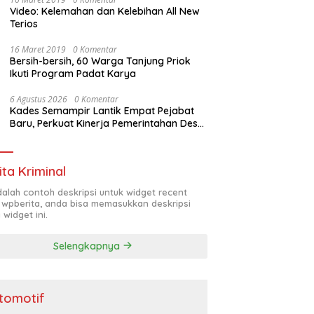
Video: Kelemahan dan Kelebihan All New
Terios
16 Maret 2019
0 Komentar
Bersih-bersih, 60 Warga Tanjung Priok
Ikuti Program Padat Karya
6 Agustus 2026
0 Komentar
Kades Semampir Lantik Empat Pejabat
Baru, Perkuat Kinerja Pemerintahan Desa
Melalui Penyegaran Organisasi
ita Kriminal
adalah contoh deskripsi untuk widget recent
 wpberita, anda bisa memasukkan deskripsi
 widget ini.
Selengkapnya
tomotif