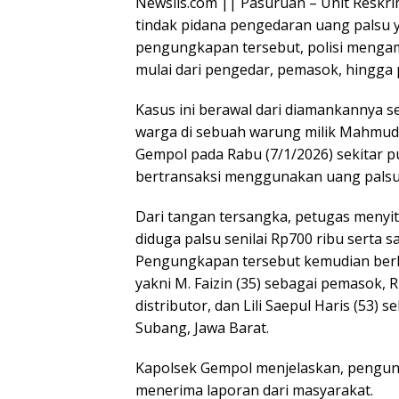
Newsils.com || Pasuruan – Unit Reskr
tindak pidana pengedaran uang palsu y
pengungkapan tersebut, polisi menga
mulai dari pengedar, pemasok, hingga
Kasus ini berawal dari diamankannya s
warga di sebuah warung milik Mahmud
Gempol pada Rabu (7/1/2026) sekitar pu
bertransaksi menggunakan uang palsu
Dari tangan tersangka, petugas menyi
diduga palsu senilai Rp700 ribu serta 
Pengungkapan tersebut kemudian berk
yakni M. Faizin (35) sebagai pemasok, 
distributor, dan Lili Saepul Haris (53)
Subang, Jawa Barat.
Kapolsek Gempol menjelaskan, pengung
menerima laporan dari masyarakat.