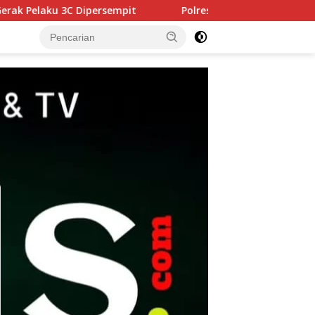
Polres Pasuruan Tegaskan Penanganan Kasus Laka Lant