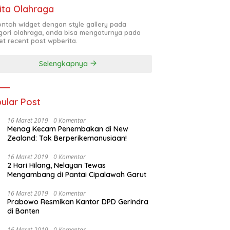
ita Olahraga
contoh widget dengan style gallery pada
gori olahraga, anda bisa mengaturnya pada
et recent post wpberita.
Selengkapnya
ular Post
16 Maret 2019
0 Komentar
Menag Kecam Penembakan di New
Zealand: Tak Berperikemanusiaan!
16 Maret 2019
0 Komentar
2 Hari Hilang, Nelayan Tewas
Mengambang di Pantai Cipalawah Garut
16 Maret 2019
0 Komentar
Prabowo Resmikan Kantor DPD Gerindra
di Banten
16 Maret 2019
0 Komentar