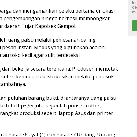
In
de
arga dan mengamankan pelaku pertama di lokasi.
mu
kan pengembangan hingga berhasil membongkar
ar daerah,” ujar Kapolsek Gempol.
eh uang palsu melalui pemesanan daring
i pesan instan. Modus yang digunakan adalah
u toko kecil agar sulit terdeteksi.
 dan bekerja secara terencana. Produsen mencetak
inter, kemudian didistribusikan melalui pemasok
 tambahnya.
an puluhan barang bukti, di antaranya uang palsu
i total Rp3,95 juta, sejumlah ponsel, cutter,
erangkat produksi seperti laptop Asus dan printer
erat Pasal 36 ayat (1) dan Pasal 37 Undang-Undang