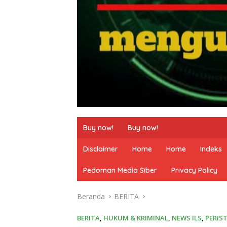
Buy now!
Buy now!
Disclaimer
Home
Home
Indeks
Pedoman Media Siber
Privacy Policy
Beranda
BERITA
BERITA
,
HUKUM & KRIMINAL
,
NEWS ILS
,
PERIS