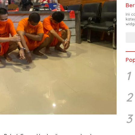
Ber
Ini 
kate
widg
Pop
1
2
3