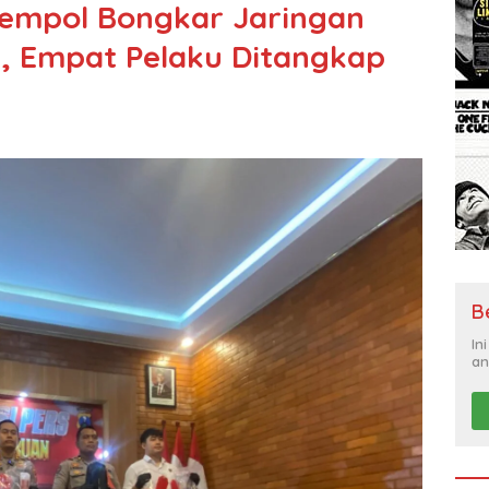
Gempol Bongkar Jaringan
, Empat Pelaku Ditangkap
B
In
an