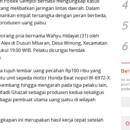
4
im Polsek Gempol berhasil mengungkap kasus
ang melibatkan jaringan lintas daerah. Dalam
mankan empat tersangka dengan peran berbeda,
5
 produsen uang palsu.
eorang pria bernama Wahyu Hidayat (31) oleh
6
 Alex di Dusun Mbaran, Desa Winong, Kecamatan
kul 19.00 WIB. Pelaku dicurigai hendak
.
ta tujuh lembar uang pecahan Rp100 ribu yang
Ber
satu unit sepeda motor Honda Beat nopol W-6972-X.
Ini 
post
embang hingga mengarah pada tiga pelaku lain,
pada
Rifadli Ghazali sebagai produsen kedua sekaligus
 sebagai pembuat utama uang palsu di wilayah
kapan ini merupakan hasil kerja cepat setelah
O