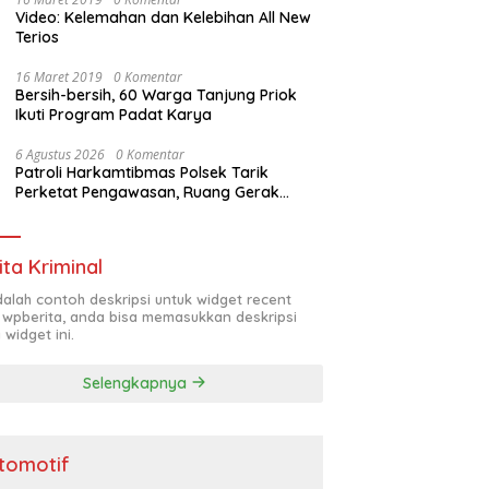
Video: Kelemahan dan Kelebihan All New
Terios
16 Maret 2019
0 Komentar
Bersih-bersih, 60 Warga Tanjung Priok
Ikuti Program Padat Karya
6 Agustus 2026
0 Komentar
Patroli Harkamtibmas Polsek Tarik
Perketat Pengawasan, Ruang Gerak
Pelaku 3C Dipersempit
ita Kriminal
adalah contoh deskripsi untuk widget recent
 wpberita, anda bisa memasukkan deskripsi
 widget ini.
Selengkapnya
tomotif