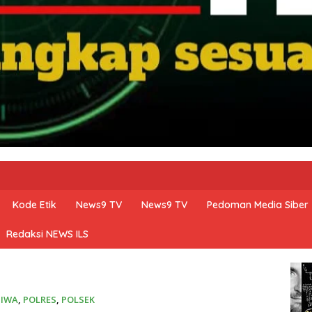
Kode Etik
News9 TV
News9 TV
Pedoman Media Siber
Redaksi NEWS ILS
TIWA
,
POLRES
,
POLSEK