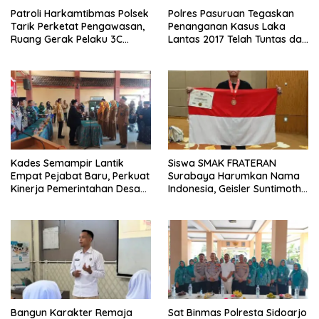
Patroli Harkamtibmas Polsek
Polres Pasuruan Tegaskan
Tarik Perketat Pengawasan,
Penanganan Kasus Laka
Ruang Gerak Pelaku 3C
Lantas 2017 Telah Tuntas dan
Dipersempit
Berkekuatan Hukum Tetap
Kades Semampir Lantik
Siswa SMAK FRATERAN
Empat Pejabat Baru, Perkuat
Surabaya Harumkan Nama
Kinerja Pemerintahan Desa
Indonesia, Geisler Suntimothy
Melalui Penyegaran
Torehkan Prestasi di Ajang
Organisasi
Matematika Internasional
Bangun Karakter Remaja
Sat Binmas Polresta Sidoarjo