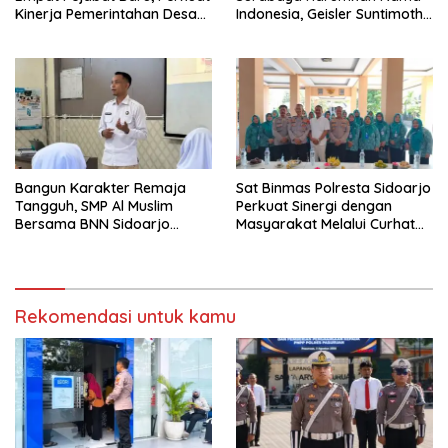
Kinerja Pemerintahan Desa
Indonesia, Geisler Suntimothy
Melalui Penyegaran
Torehkan Prestasi di Ajang
Organisasi
Matematika Internasional
Bangun Karakter Remaja
Sat Binmas Polresta Sidoarjo
Tangguh, SMP Al Muslim
Perkuat Sinergi dengan
Bersama BNN Sidoarjo
Masyarakat Melalui Curhat
Ajarkan Berani Berkata
Kamtibmas
“Tidak”
Rekomendasi untuk kamu