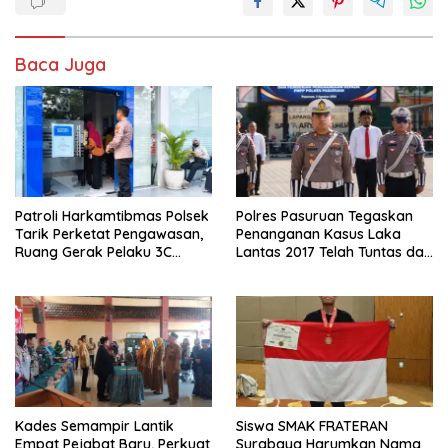
Baca Juga
Patroli Harkamtibmas Polsek
Polres Pasuruan Tegaskan
Tarik Perketat Pengawasan,
Penanganan Kasus Laka
Ruang Gerak Pelaku 3C
Lantas 2017 Telah Tuntas dan
Dipersempit
Berkekuatan Hukum Tetap
Kades Semampir Lantik
Siswa SMAK FRATERAN
Empat Pejabat Baru, Perkuat
Surabaya Harumkan Nama