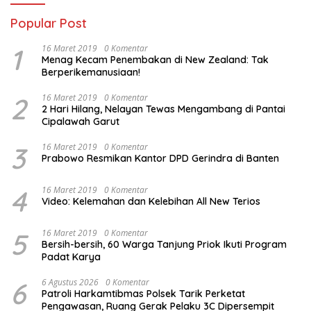
Popular Post
1
16 Maret 2019
0 Komentar
Menag Kecam Penembakan di New Zealand: Tak
Berperikemanusiaan!
2
16 Maret 2019
0 Komentar
2 Hari Hilang, Nelayan Tewas Mengambang di Pantai
Cipalawah Garut
3
16 Maret 2019
0 Komentar
Prabowo Resmikan Kantor DPD Gerindra di Banten
4
16 Maret 2019
0 Komentar
Video: Kelemahan dan Kelebihan All New Terios
5
16 Maret 2019
0 Komentar
Bersih-bersih, 60 Warga Tanjung Priok Ikuti Program
Padat Karya
6
6 Agustus 2026
0 Komentar
Patroli Harkamtibmas Polsek Tarik Perketat
Pengawasan, Ruang Gerak Pelaku 3C Dipersempit