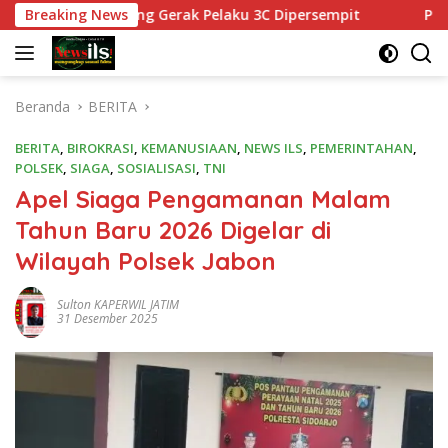
Langsung
n, Ruang Gerak Pelaku 3C Dipersempit
Breaking News
Polres Pasurua
ke
konten
Beranda
BERITA
BERITA
,
BIROKRASI
,
KEMANUSIAAN
,
NEWS ILS
,
PEMERINTAHAN
,
POLSEK
,
SIAGA
,
SOSIALISASI
,
TNI
Apel Siaga Pengamanan Malam
Tahun Baru 2026 Digelar di
Wilayah Polsek Jabon
Sulton KAPERWIL JATIM
31 Desember 2025