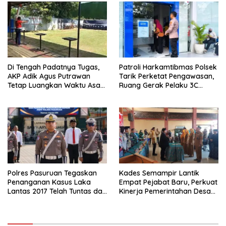
Di Tengah Padatnya Tugas,
Patroli Harkamtibmas Polsek
AKP Adik Agus Putrawan
Tarik Perketat Pengawasan,
Tetap Luangkan Waktu Asah
Ruang Gerak Pelaku 3C
Kemampuan Menembak
Dipersempit
Polres Pasuruan Tegaskan
Kades Semampir Lantik
Penanganan Kasus Laka
Empat Pejabat Baru, Perkuat
Lantas 2017 Telah Tuntas dan
Kinerja Pemerintahan Desa
Berkekuatan Hukum Tetap
Melalui Penyegaran
Organisasi