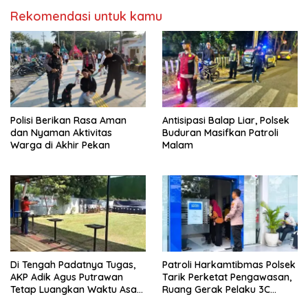
Rekomendasi untuk kamu
Polisi Berikan Rasa Aman
Antisipasi Balap Liar, Polsek
dan Nyaman Aktivitas
Buduran Masifkan Patroli
Warga di Akhir Pekan
Malam
Di Tengah Padatnya Tugas,
Patroli Harkamtibmas Polsek
AKP Adik Agus Putrawan
Tarik Perketat Pengawasan,
Tetap Luangkan Waktu Asah
Ruang Gerak Pelaku 3C
Kemampuan Menembak
Dipersempit