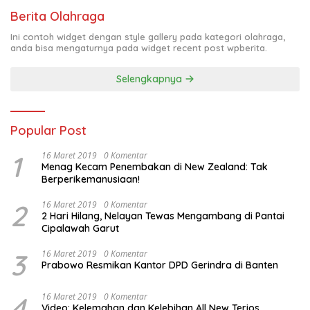
Berita Olahraga
Ini contoh widget dengan style gallery pada kategori olahraga,
anda bisa mengaturnya pada widget recent post wpberita.
Selengkapnya
Popular Post
1
16 Maret 2019
0 Komentar
Menag Kecam Penembakan di New Zealand: Tak
Berperikemanusiaan!
2
16 Maret 2019
0 Komentar
2 Hari Hilang, Nelayan Tewas Mengambang di Pantai
Cipalawah Garut
3
16 Maret 2019
0 Komentar
Prabowo Resmikan Kantor DPD Gerindra di Banten
4
16 Maret 2019
0 Komentar
Video: Kelemahan dan Kelebihan All New Terios