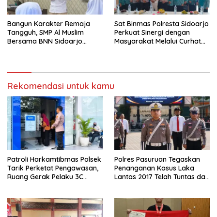
Bangun Karakter Remaja
Sat Binmas Polresta Sidoarjo
Tangguh, SMP Al Muslim
Perkuat Sinergi dengan
Bersama BNN Sidoarjo
Masyarakat Melalui Curhat
Ajarkan Berani Berkata
Kamtibmas
“Tidak”
Rekomendasi untuk kamu
Patroli Harkamtibmas Polsek
Polres Pasuruan Tegaskan
Tarik Perketat Pengawasan,
Penanganan Kasus Laka
Ruang Gerak Pelaku 3C
Lantas 2017 Telah Tuntas dan
Dipersempit
Berkekuatan Hukum Tetap