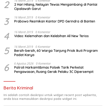
2
16 Maret 2019
0 Komentar
2 Hari Hilang, Nelayan Tewas Mengambang di Pantai
Cipalawah Garut
3
16 Maret 2019
0 Komentar
Prabowo Resmikan Kantor DPD Gerindra di Banten
4
16 Maret 2019
0 Komentar
Video: Kelemahan dan Kelebihan All New Terios
5
16 Maret 2019
0 Komentar
Bersih-bersih, 60 Warga Tanjung Priok Ikuti Program
Padat Karya
6
6 Agustus 2026
0 Komentar
Patroli Harkamtibmas Polsek Tarik Perketat
Pengawasan, Ruang Gerak Pelaku 3C Dipersempit
Berita Kriminal
Ini adalah contoh deskripsi untuk widget recent post wpberita,
anda bisa memasukkan deskripsi pada widget ini.