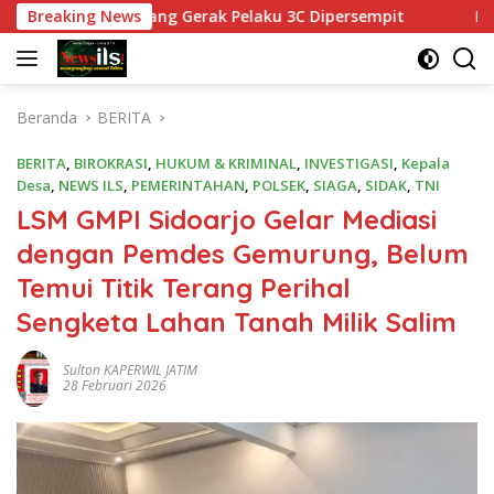
Langsung
san, Ruang Gerak Pelaku 3C Dipersempit
Breaking News
Polres Pasuru
ke
konten
Beranda
BERITA
BERITA
,
BIROKRASI
,
HUKUM & KRIMINAL
,
INVESTIGASI
,
Kepala
Desa
,
NEWS ILS
,
PEMERINTAHAN
,
POLSEK
,
SIAGA
,
SIDAK
,
TNI
LSM GMPI Sidoarjo Gelar Mediasi
dengan Pemdes Gemurung, Belum
Temui Titik Terang Perihal
Sengketa Lahan Tanah Milik Salim
Sulton KAPERWIL JATIM
28 Februari 2026