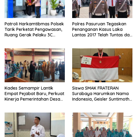
Patroli Harkamtibmas Polsek
Polres Pasuruan Tegaskan
Tarik Perketat Pengawasan,
Penanganan Kasus Laka
Ruang Gerak Pelaku 3C
Lantas 2017 Telah Tuntas dan
Dipersempit
Berkekuatan Hukum Tetap
Kades Semampir Lantik
Siswa SMAK FRATERAN
Empat Pejabat Baru, Perkuat
Surabaya Harumkan Nama
Kinerja Pemerintahan Desa
Indonesia, Geisler Suntimothy
Melalui Penyegaran
Torehkan Prestasi di Ajang
Organisasi
Matematika Internasional