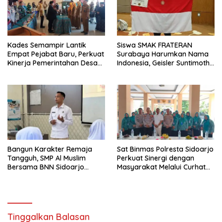
Kades Semampir Lantik
Siswa SMAK FRATERAN
Empat Pejabat Baru, Perkuat
Surabaya Harumkan Nama
Kinerja Pemerintahan Desa
Indonesia, Geisler Suntimothy
Melalui Penyegaran
Torehkan Prestasi di Ajang
Organisasi
Matematika Internasional
Bangun Karakter Remaja
Sat Binmas Polresta Sidoarjo
Tangguh, SMP Al Muslim
Perkuat Sinergi dengan
Bersama BNN Sidoarjo
Masyarakat Melalui Curhat
Ajarkan Berani Berkata
Kamtibmas
“Tidak”
Tinggalkan Balasan