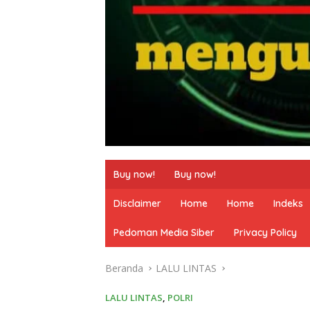
Buy now!
Buy now!
Disclaimer
Home
Home
Indeks
Pedoman Media Siber
Privacy Policy
Beranda
LALU LINTAS
LALU LINTAS
,
POLRI