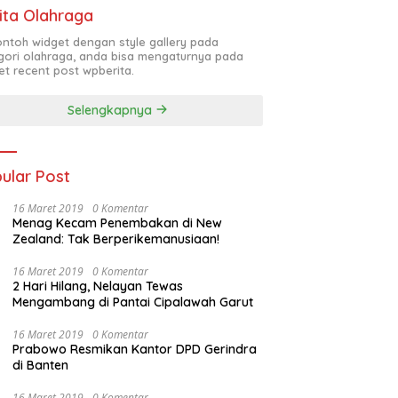
ita Olahraga
contoh widget dengan style gallery pada
gori olahraga, anda bisa mengaturnya pada
et recent post wpberita.
Selengkapnya
ular Post
16 Maret 2019
0 Komentar
Menag Kecam Penembakan di New
Zealand: Tak Berperikemanusiaan!
16 Maret 2019
0 Komentar
2 Hari Hilang, Nelayan Tewas
Mengambang di Pantai Cipalawah Garut
16 Maret 2019
0 Komentar
Prabowo Resmikan Kantor DPD Gerindra
di Banten
16 Maret 2019
0 Komentar