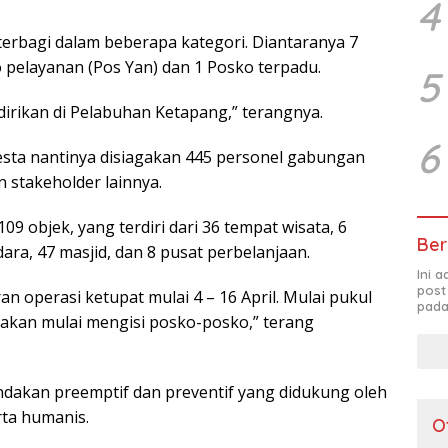
4
erbagi dalam beberapa kategori. Diantaranya 7
pelayanan (Pos Yan) dan 1 Posko terpadu.
5
irikan di Pelabuhan Ketapang,” terangnya.
6
esta nantinya disiagakan 445 personel gabungan
 stakeholder lainnya.
objek, yang terdiri dari 36 tempat wisata, 6
Ber
dara, 47 masjid, dan 8 pusat perbelanjaan.
Ini 
post
n operasi ketupat mulai 4 – 16 April. Mulai pukul
pada
l akan mulai mengisi posko-posko,” terang
ndakan preemptif dan preventif yang didukung oleh
ta humanis.
O