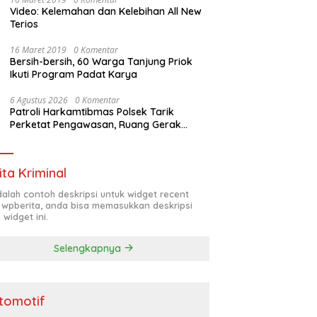
Video: Kelemahan dan Kelebihan All New
Terios
16 Maret 2019
0 Komentar
Bersih-bersih, 60 Warga Tanjung Priok
Ikuti Program Padat Karya
6 Agustus 2026
0 Komentar
Patroli Harkamtibmas Polsek Tarik
Perketat Pengawasan, Ruang Gerak
Pelaku 3C Dipersempit
ita Kriminal
adalah contoh deskripsi untuk widget recent
 wpberita, anda bisa memasukkan deskripsi
 widget ini.
Selengkapnya
tomotif