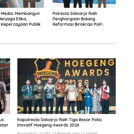
n Media: Membangun
Polresta Sidoarjo Raih
Menjaga Etika,
Penghargaan Bidang
 Kepercayaan Publik
Reformasi Birokrasi Polri
us
Kapolresta Sidoarjo Raih Tiga Besar Polisi
atan
Inovatif Hoegeng Awards 2026
Post Views: 21,434, 21 Newsils.com || Malam