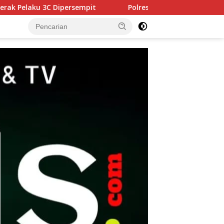
Polres Pasuruan Tegaskan Penanganan Kasus Laka Lant