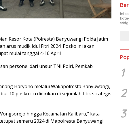
Ber
Ini 
kate
widg
an Resor Kota (Polresta) Banyuwangi Polda Jatim
rus mudik Idul Fitri 2024. Posko ini akan
pat mulai tanggal 4-16 April.
Pop
tusan personel dari unsur TNI Polri, Pemkab
1
anang Haryono melalui Wakapolresta Banyuwangi,
2
10 posko itu didirikan di sejumlah titik strategis
3
 Wongsorejo hingga Kecamatan Kalibaru,” kata
 ketupat semeru 2024 di Mapolresta Banyuwangi,