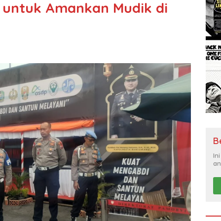
ko untuk Amankan Mudik di
B
In
an