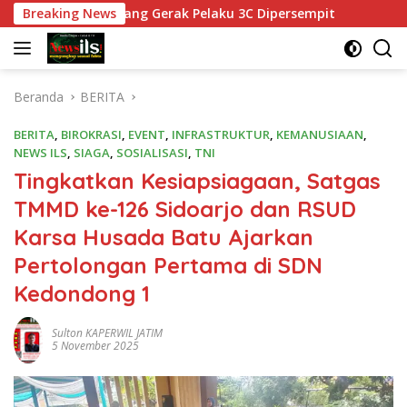
Langsung
an, Ruang Gerak Pelaku 3C Dipersempit
Breaking News
Polres Pasuru
ke
konten
Beranda
BERITA
BERITA
,
BIROKRASI
,
EVENT
,
INFRASTRUKTUR
,
KEMANUSIAAN
,
NEWS ILS
,
SIAGA
,
SOSIALISASI
,
TNI
Tingkatkan Kesiapsiagaan, Satgas
TMMD ke-126 Sidoarjo dan RSUD
Karsa Husada Batu Ajarkan
Pertolongan Pertama di SDN
Kedondong 1
Sulton KAPERWIL JATIM
5 November 2025