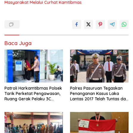
Masyarakat Melalui Curhat Kamtibmas
Baca Juga
Patroli Harkamtibmas Polsek
Polres Pasuruan Tegaskan
Tarik Perketat Pengawasan,
Penanganan Kasus Laka
Ruang Gerak Pelaku 3C
Lantas 2017 Telah Tuntas dan
Dipersempit
Berkekuatan Hukum Tetap