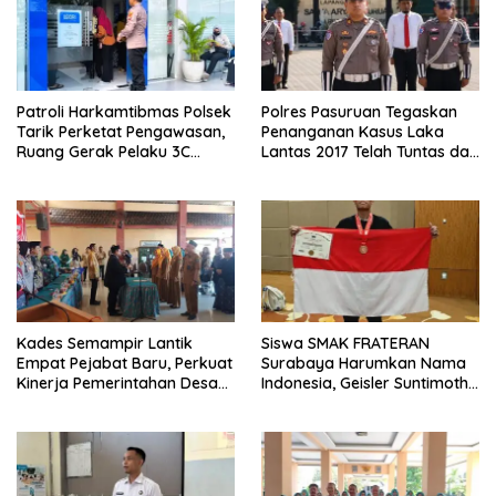
Patroli Harkamtibmas Polsek
Polres Pasuruan Tegaskan
Tarik Perketat Pengawasan,
Penanganan Kasus Laka
Ruang Gerak Pelaku 3C
Lantas 2017 Telah Tuntas dan
Dipersempit
Berkekuatan Hukum Tetap
Kades Semampir Lantik
Siswa SMAK FRATERAN
Empat Pejabat Baru, Perkuat
Surabaya Harumkan Nama
Kinerja Pemerintahan Desa
Indonesia, Geisler Suntimothy
Melalui Penyegaran
Torehkan Prestasi di Ajang
Organisasi
Matematika Internasional