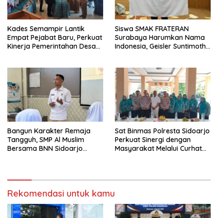
Kades Semampir Lantik
Siswa SMAK FRATERAN
Empat Pejabat Baru, Perkuat
Surabaya Harumkan Nama
Kinerja Pemerintahan Desa
Indonesia, Geisler Suntimothy
Melalui Penyegaran
Torehkan Prestasi di Ajang
Organisasi
Matematika Internasional
Bangun Karakter Remaja
Sat Binmas Polresta Sidoarjo
Tangguh, SMP Al Muslim
Perkuat Sinergi dengan
Bersama BNN Sidoarjo
Masyarakat Melalui Curhat
Ajarkan Berani Berkata
Kamtibmas
“Tidak”
Rekomendasi untuk kamu