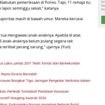
In
akukan pemeriksaan di Polres. Tapi, 11 remaja itu
de
 lapor seminggu sekali,” katanya.
mu
yoritas masih di bawah umur. Mereka berusia
ua mengawasi anak-anaknya. Apabila di atas
IB anak-anaknya belum pulang segera cek
terlibat perang sarung,” ujarnya. (Yun)
s Laka Lantas 2017 Telah Tuntas dan Berkekuatan
g Razia Divonis Bersalah
trawan Bongkar Tiga Jaringan Pengedar Narkoba dalam
atakan, Pemkab Tuntaskan Penataan Kawasan
 Inovatif Hoegeng Awards 2026
titusi, Forkopimka Porong Amankan Belasan Botol