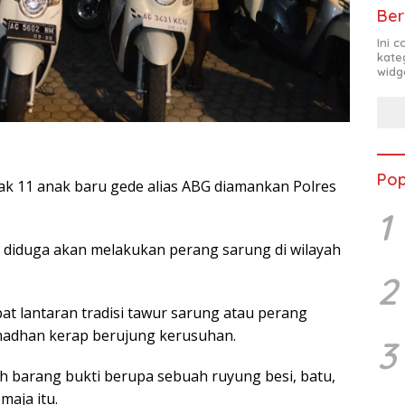
Ber
Ini 
kate
widg
Pop
k 11 anak baru gede alias ABG diamankan Polres
1
a diduga akan melakukan perang sarung di wilayah
2
at lantaran tradisi tawur sarung atau perang
madhan kerap berujung kerusuhan.
3
ah barang bukti berupa sebuah ruyung besi, batu,
maja itu.