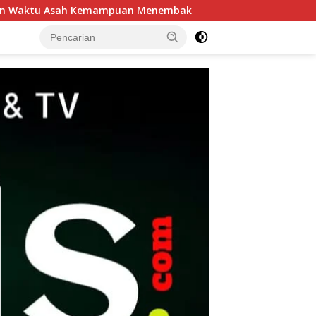
Menembak
Patroli Harkamtibmas Polsek Tarik Perketat 