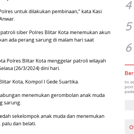
4
Polres untuk dilakukan pembinaan,” kata Kasi
 Anwar.
5
 patroli siber Polres Blitar Kota menemukan akun
kan ada perang sarung di malam hari saat
6
a Polres Blitar Kota menggelar patroli wilayah
lasa (26/3/2024) dini hari.
Ber
litar Kota, Kompol I Gede Suartika.
Ini 
post
pada
oli gabungan menemukan gerombolan anak muda
g sarung.
edah sekelompok anak muda dan menemukan
palu dan belati.
O