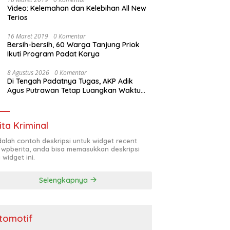
Video: Kelemahan dan Kelebihan All New
Terios
16 Maret 2019
0 Komentar
Bersih-bersih, 60 Warga Tanjung Priok
Ikuti Program Padat Karya
8 Agustus 2026
0 Komentar
Di Tengah Padatnya Tugas, AKP Adik
Agus Putrawan Tetap Luangkan Waktu
Asah Kemampuan Menembak
ita Kriminal
adalah contoh deskripsi untuk widget recent
 wpberita, anda bisa memasukkan deskripsi
 widget ini.
Selengkapnya
tomotif