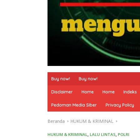
Buy now!
Buy now!
Disclaimer
Home
Home
Indeks
Pedoman Media Siber
Privacy Policy
Beranda
HUKUM & KRIMINAL
HUKUM & KRIMINAL
,
LALU LINTAS
,
POLRI