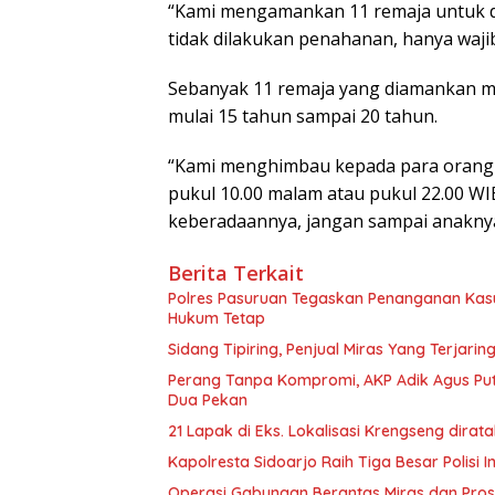
“Kami mengamankan 11 remaja untuk dil
tidak dilakukan penahanan, hanya wajib
Sebanyak 11 remaja yang diamankan ma
mulai 15 tahun sampai 20 tahun.
“Kami menghimbau kepada para orang t
pukul 10.00 malam atau pukul 22.00 W
keberadaannya, jangan sampai anaknya 
Berita Terkait
Polres Pasuruan Tegaskan Penanganan Kasu
Hukum Tetap
Sidang Tipiring, Penjual Miras Yang Terjarin
Perang Tanpa Kompromi, AKP Adik Agus Pu
Dua Pekan
21 Lapak di Eks. Lokalisasi Krengseng dir
Kapolresta Sidoarjo Raih Tiga Besar Polisi
Operasi Gabungan Berantas Miras dan Pros