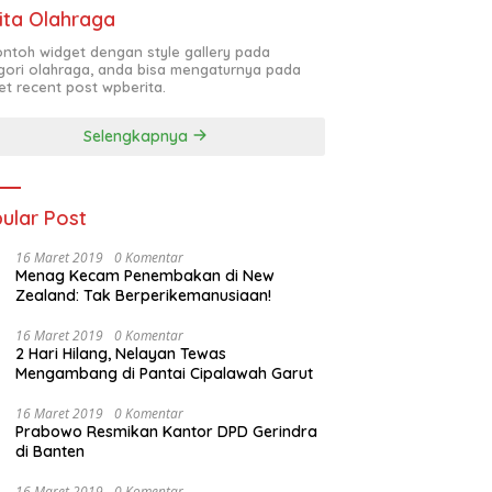
ita Olahraga
contoh widget dengan style gallery pada
gori olahraga, anda bisa mengaturnya pada
et recent post wpberita.
Selengkapnya
ular Post
16 Maret 2019
0 Komentar
Menag Kecam Penembakan di New
Zealand: Tak Berperikemanusiaan!
16 Maret 2019
0 Komentar
2 Hari Hilang, Nelayan Tewas
Mengambang di Pantai Cipalawah Garut
16 Maret 2019
0 Komentar
Prabowo Resmikan Kantor DPD Gerindra
di Banten
16 Maret 2019
0 Komentar