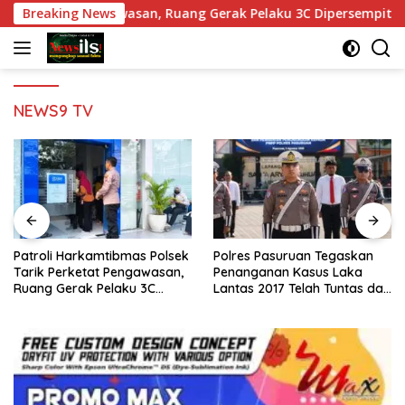
Langsung
etat Pengawasan, Ruang Gerak Pelaku 3C Dipersempit
Breaking News
P
ke
konten
NEWS9 TV
Polres Pasuruan Tegaskan
Kades Semampir Lantik
Penanganan Kasus Laka
Empat Pejabat Baru, Perkuat
Lantas 2017 Telah Tuntas dan
Kinerja Pemerintahan Desa
Berkekuatan Hukum Tetap
Melalui Penyegaran
Organisasi