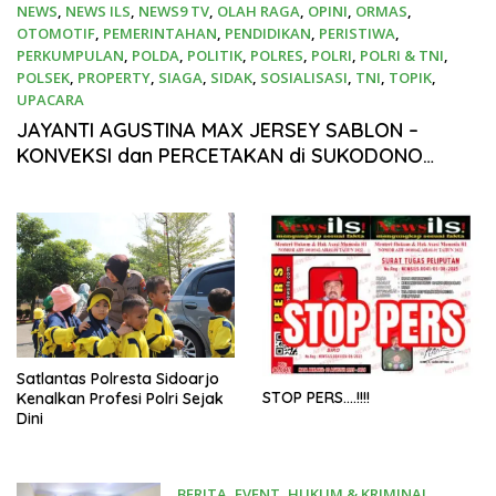
NEWS
,
NEWS ILS
,
NEWS9 TV
,
OLAH RAGA
,
OPINI
,
ORMAS
,
OTOMOTIF
,
PEMERINTAHAN
,
PENDIDIKAN
,
PERISTIWA
,
PERKUMPULAN
,
POLDA
,
POLITIK
,
POLRES
,
POLRI
,
POLRI & TNI
,
POLSEK
,
PROPERTY
,
SIAGA
,
SIDAK
,
SOSIALISASI
,
TNI
,
TOPIK
,
UPACARA
17 April 2026
JAYANTI AGUSTINA MAX JERSEY SABLON –
KONVEKSI dan PERCETAKAN di SUKODONO
SIDOARJO
Satlantas Polresta Sidoarjo
STOP PERS….!!!!
Kenalkan Profesi Polri Sejak
Dini
BERITA
,
EVENT
,
HUKUM & KRIMINAL
,