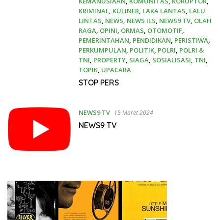
KEMANUSIAAN
,
KOMUNITAS
,
KORUPTOR
,
KRIMINAL
,
KULINER
,
LAKA LANTAS
,
LALU
LINTAS
,
NEWS
,
NEWS ILS
,
NEWS9 TV
,
OLAH
RAGA
,
OPINI
,
ORMAS
,
OTOMOTIF
,
PEMERINTAHAN
,
PENDIDIKAN
,
PERISTIWA
,
PERKUMPULAN
,
POLITIK
,
POLRI
,
POLRI &
TNI
,
PROPERTY
,
SIAGA
,
SOSIALISASI
,
TNI
,
TOPIK
,
UPACARA
11 Januari 2025
STOP PERS
NEWS9 TV
15 Maret 2024
NEWS9 TV