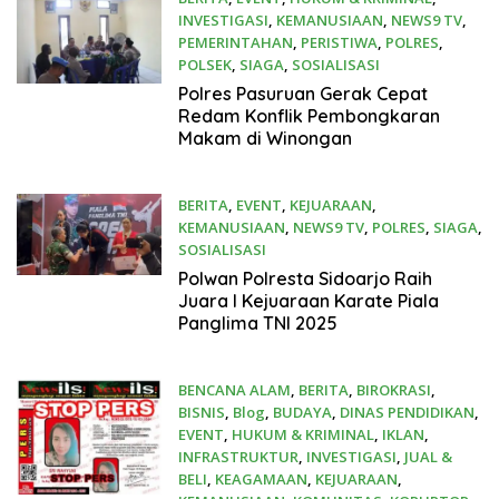
INVESTIGASI
,
KEMANUSIAAN
,
NEWS9 TV
,
PEMERINTAHAN
,
PERISTIWA
,
POLRES
,
POLSEK
,
SIAGA
,
SOSIALISASI
6 Oktober 2025
Polres Pasuruan Gerak Cepat
Redam Konflik Pembongkaran
Makam di Winongan
BERITA
,
EVENT
,
KEJUARAAN
,
KEMANUSIAAN
,
NEWS9 TV
,
POLRES
,
SIAGA
,
SOSIALISASI
25 September 2025
Polwan Polresta Sidoarjo Raih
Juara I Kejuaraan Karate Piala
Panglima TNI 2025
BENCANA ALAM
,
BERITA
,
BIROKRASI
,
BISNIS
,
Blog
,
BUDAYA
,
DINAS PENDIDIKAN
,
EVENT
,
HUKUM & KRIMINAL
,
IKLAN
,
INFRASTRUKTUR
,
INVESTIGASI
,
JUAL &
BELI
,
KEAGAMAAN
,
KEJUARAAN
,